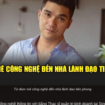
Từ đam mê công nghệ đến nhà lãnh đạo tiên phong
ông nghệ thông tin với bằng Thạc sĩ quản trị kinh doanh tại Sin