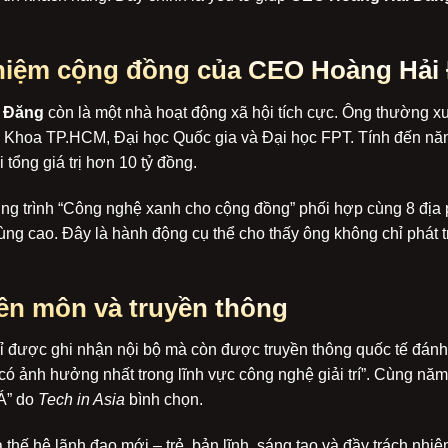
hiệm cộng đồng của CEO Hoàng Hải
 Đăng
còn là một nhà hoạt động xã hội tích cực. Ông thường xu
h Khoa TP.HCM, Đại học Quốc gia và Đại học FPT. Tính đến nă
tổng giá trị hơn 10 tỷ đồng.
ng trình “Công nghệ xanh cho cộng đồng” phối hợp cùng 8 địa 
ùng cao. Đây là hành động cụ thể cho thấy ông không chỉ phát 
ên môn và truyền thông
 được ghi nhận nội bộ mà còn được truyền thông quốc tế đánh 
ó ảnh hưởng nhất trong lĩnh vực công nghệ giải trí”. Cùng nă
Á” do
Tech in Asia
bình chọn.
hế hệ lãnh đạo mới – trẻ, bản lĩnh, sáng tạo và đầy trách nhi