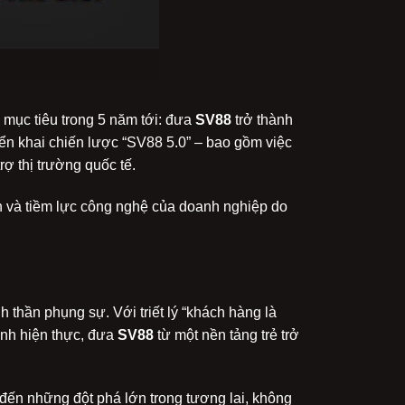
ộ mục tiêu trong 5 năm tới: đưa
SV88
trở thành
iển khai chiến lược “SV88 5.0” – bao gồm việc
rợ thị trường quốc tế.
iển và tiềm lực công nghệ của doanh nghiệp do
nh thần phụng sự. Với triết lý “khách hàng là
ành hiện thực, đưa
SV88
từ một nền tảng trẻ trở
đến những đột phá lớn trong tương lai, không