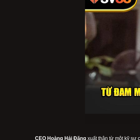
CEO Hoàng Hải Đăng
xuất thân từ một kỹ sư c