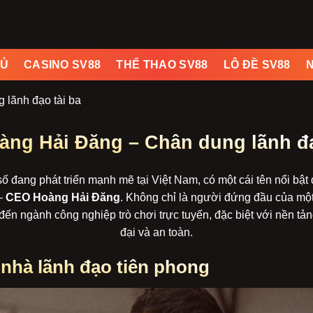
HỦ
CASINO SV88
THỂ THAO SV88
LÔ ĐỀ SV88
N
lãnh đạo tài ba
ng Hải Đăng – Chân dung lãnh đạ
 số đang phát triển mạnh mẽ tại Việt Nam, có một cái tên nổi b
 –
CEO Hoàng Hải Đăng
.
Không chỉ là người đứng đầu của một
ến ngành công nghiệp trò chơi trực tuyến, đặc biệt với nền tả
đại và an toàn.
nhà lãnh đạo tiên phong