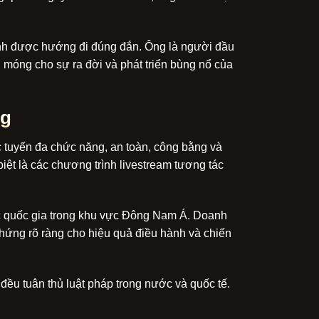
nh được hướng đi đúng đắn. Ông là người đầu
ền móng cho sự ra đời và phát triển bùng nổ của
ng
ực tuyến đa chức năng, an toàn, công bằng và
ệt là các chương trình livestream tương tác
 quốc gia trong khu vực Đông Nam Á. Doanh
chứng rõ ràng cho hiệu quả điều hành và chiến
đều tuân thủ luật pháp trong nước và quốc tế.