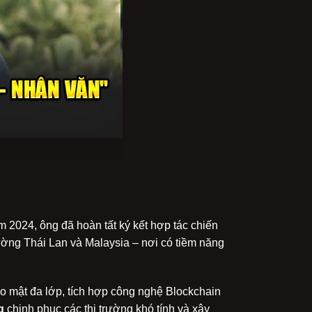
m 2024, ông đã hoàn tất ký kết hợp tác chiến
rường Thái Lan và Malaysia – nơi có tiềm năng
o mật đa lớp, tích hợp công nghệ Blockchain
g
chinh phục các thị trường khó tính và xây